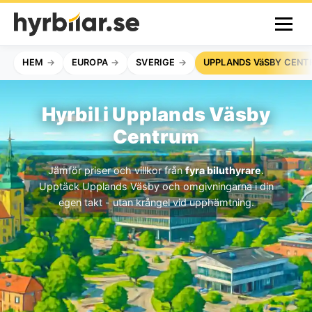
HEM
EUROPA
SVERIGE
UPPLANDS VäSBY CEN
Hyrbil i Upplands Väsby
Centrum
Jämför priser och villkor från
fyra biluthyrare
.
Upptäck Upplands Väsby och omgivningarna i din
egen takt - utan krångel vid upphämtning.