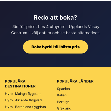
Redo att boka?
Jämför priset hos 4 uthyrare i Upplands Väsby
Centrum - välj datum och se bästa alternativet.
Boka hyrbil till bästa pris
POPULÄRA
POPULÄRA LÄNDER
DESTINATIONER
Spanien
Hyrbil Malaga flygplats
Italien
Hyrbil Alicante flygplats
Portugal
Hyrbil Barcelona flygplats
Grekland