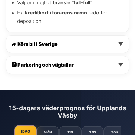
Välj om möjligt
bränsle "full-full"
.
Ha
kreditkort i förarens namn
redo för
deposition.
🚙 Köra bil i Sverige
▼
🅿️ Parkering och vägtullar
▼
15-dagars väderprognos för Upplands
Väsby
IDAG
MÅN
TIS
ONS
TOR