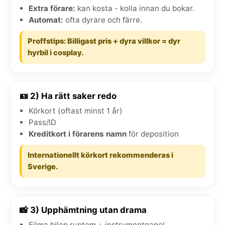
Extra förare:
kan kosta - kolla innan du bokar.
Automat:
ofta dyrare och färre.
Proffstips: Billigast pris + dyra villkor = dyr
hyrbil i cosplay.
🪪 2) Ha rätt saker redo
Körkort (oftast minst 1 år)
Pass/ID
Kreditkort i förarens namn
för deposition
Internationellt körkort rekommenderas i
Sverige.
📸 3) Upphämtning utan drama
Filma bilen runtom + instrumentpanel.