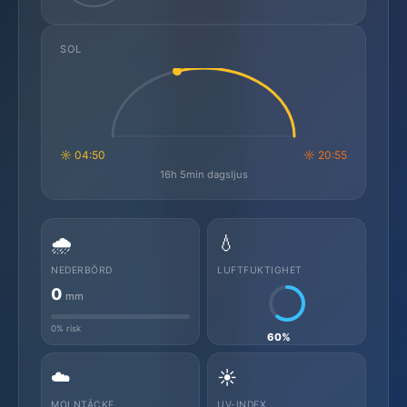
SOL
☼ 04:50
☼ 20:55
16h 5min dagsljus
🌧️
💧
NEDERBÖRD
LUFTFUKTIGHET
0
mm
0% risk
60%
☁️
☀️
MOLNTÄCKE
UV-INDEX