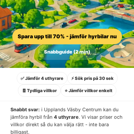
Spara upp till 70% - jämför hyrbilar nu
Snabbguide (2 min)
✅ Jämför 4 uthyrare
⚡ Sök pris på 30 sek
🧾 Tydliga villkor
⭐ Jämför villkor enkelt
Snabbt svar:
i Upplands Väsby Centrum kan du
jämföra hyrbil från
4 uthyrare
. Vi visar priser och
villkor direkt så du kan välja rätt - inte bara
billigast.