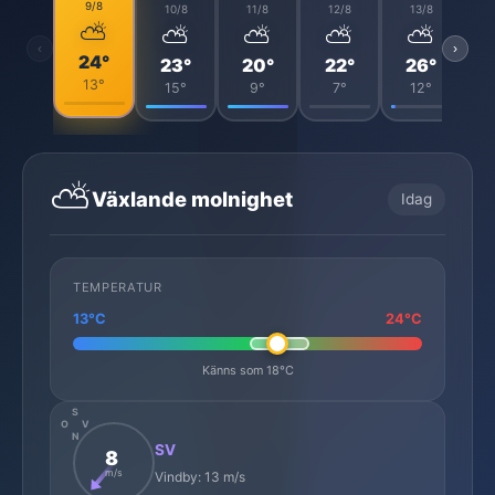
9/8
10/8
11/8
12/8
13/8
⛅
⛅
⛅
⛅
⛅
‹
›
24°
23°
20°
22°
26°
13°
15°
9°
7°
12°
⛅
Växlande molnighet
Idag
TEMPERATUR
13°C
24°C
Känns som 18°C
S
O
V
N
SV
8
m/s
Vindby: 13 m/s