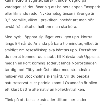
kan medföra avgifter, särskilt under dagtid på
vardagar, så det lönar sig att ha betalappen Easypark
eller liknande redo. Nykterhetsgränsen i Sverige är
0,2 promille, vilket i praktiken innebär att man bör
avstå från alkohol helt om man ska köra.
Med hyrbil öppnar sig läget verkligen upp. Norrut
längs E4 når du Arlanda på bara tio minuter, vilket är
smidigt om resesällskap ska hämtas upp. Fortsätter
du norrut kommer du snabbt till Knivsta och Uppsala,
medan en kort körning söderut längs Norrortsleden
tar dig mot Täby och Österåker med strandnära
miljöer vid Stockholms skärgård. Vill du besöka
naturreservat eller paddla kanot i Oxundaån är bilen
ett klart bättre alternativ än kollektivtrafiken.
Tänk på att bensinkostnader tillkommer under