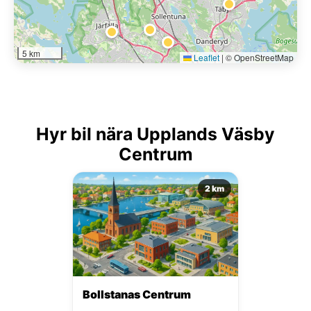
5 km
Leaflet
|
© OpenStreetMap
Hyr bil nära Upplands Väsby
Centrum
2 km
Bollstanas Centrum