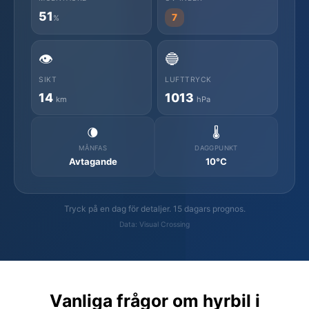
51
7
%
👁️
🔵
SIKT
LUFTTRYCK
14
1013
km
hPa
🌘
🌡️
MÅNFAS
DAGGPUNKT
Avtagande
10°C
Tryck på en dag för detaljer. 15 dagars prognos.
Data: Visual Crossing
Vanliga frågor om hyrbil i