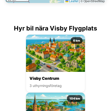
Leaflet
|
© OpenStreetMap
Hyr bil nära Visby Flygplats
6 km
Visby Centrum
3 uthyrningsföretag
104 km