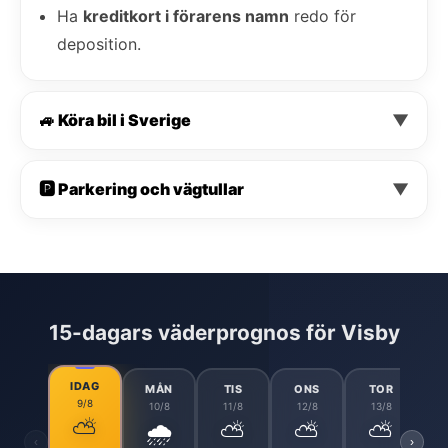
Ha
kreditkort i förarens namn
redo för
deposition.
🚙 Köra bil i Sverige
▼
🅿️ Parkering och vägtullar
▼
15-dagars väderprognos för Visby
IDAG
MÅN
TIS
ONS
TOR
9/8
10/8
11/8
12/8
13/8
⛅
🌧️
⛅
⛅
⛅
‹
›