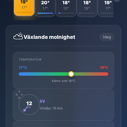
19°
20°
18°
18°
19°
17°
17°
15°
15°
17°
⛅
Växlande molnighet
Idag
TEMPERATUR
17°C
19°C
Känns som 18°C
S
O
V
N
SV
12
m/s
Vindby: 16 m/s