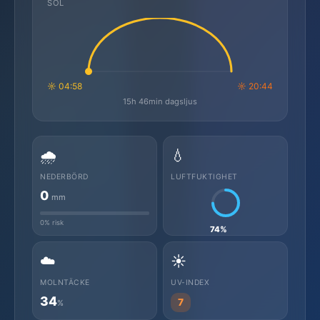
SOL
☼ 04:58
☼ 20:44
15h 46min dagsljus
🌧️
💧
NEDERBÖRD
LUFTFUKTIGHET
0
mm
0% risk
74%
☁️
☀️
MOLNTÄCKE
UV-INDEX
34
7
%