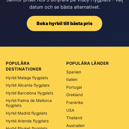
datum och se bästa alternativet.
Boka hyrbil till bästa pris
POPULÄRA
POPULÄRA LÄNDER
DESTINATIONER
Spanien
Hyrbil Malaga flygplats
Italien
Hyrbil Alicante flygplats
Portugal
Hyrbil Barcelona flygplats
Grekland
Hyrbil Palma de Mallorca
Frankrike
flygplats
USA
Hyrbil Madrid flygplats
Thailand
Hyrbil Arlanda flygplats
Australien
Hyrbil Phuket flygplats