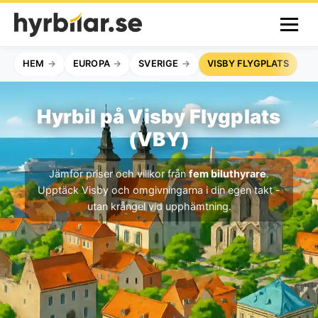
HEM
EUROPA
SVERIGE
VISBY FLYGPLATS
Hyrbil på Visby Flygplats
(VBY)
Jämför priser och villkor från
fem biluthyrare
.
Upptäck Visby och omgivningarna i din egen takt -
utan krångel vid upphämtning.