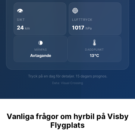
👁️
🔵
SIKT
LUFTTRYCK
24
1017
km
hPa
🌘
🌡️
MÅNFAS
DAGGPUNKT
Avtagande
13°C
Tryck på en dag för detaljer. 15 dagars prognos.
Data: Visual Crossing
Vanliga frågor om hyrbil på Visby
Flygplats