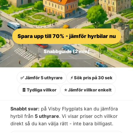
Spara upp till 70% - jämför hyrbilar nu
Snabbguide (2 min)
✅ Jämför 5 uthyrare
⚡ Sök pris på 30 sek
🧾 Tydliga villkor
⭐ Jämför villkor enkelt
Snabbt svar:
på Visby Flygplats kan du jämföra
hyrbil från
5 uthyrare
. Vi visar priser och villkor
direkt så du kan välja rätt - inte bara billigast.