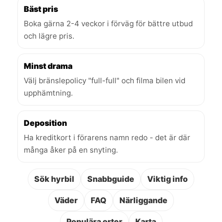
Bäst pris
Boka gärna 2-4 veckor i förväg för bättre utbud
och lägre pris.
Minst drama
Välj bränslepolicy "full-full" och filma bilen vid
upphämtning.
Deposition
Ha kreditkort i förarens namn redo - det är där
många åker på en snyting.
Sök hyrbil
Snabbguide
Viktig info
Väder
FAQ
Närliggande
Populära orter
Karta