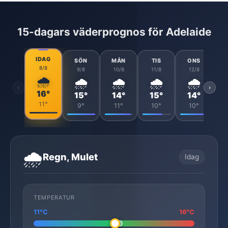
15-dagars väderprognos för Adelaide
IDAG
SÖN
MÅN
TIS
ONS
8/8
9/8
10/8
11/8
12/8
🌧️
🌧️
🌧️
🌧️
🌧️
‹
›
16°
15°
14°
15°
14°
11°
9°
11°
10°
10°
🌧️
Regn, Mulet
Idag
TEMPERATUR
11°C
16°C