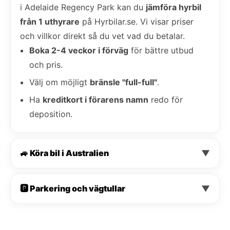
i Adelaide Regency Park kan du
jämföra hyrbil
från 1 uthyrare
på Hyrbilar.se. Vi visar priser
och villkor direkt så du vet vad du betalar.
Boka 2-4 veckor i förväg
för bättre utbud
och pris.
Välj om möjligt
bränsle "full-full"
.
Ha
kreditkort i förarens namn
redo för
deposition.
🚙 Köra bil i Australien
▼
🅿️ Parkering och vägtullar
▼