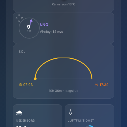
Känns som 13°C
S
O
V
N
NNO
9
m/s
Vindby: 14 m/s
SOL
☼ 07:03
☼ 17:39
10h 36min dagsljus
🌧️
💧
NEDERBÖRD
LUFTFUKTIGHET