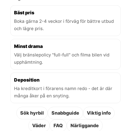
Bäst pris
Boka gärna 2-4 veckor i förväg för bättre utbud
och lägre pris.
Minst drama
Välj bränslepolicy "full-full" och filma bilen vid
upphämtning.
Deposition
Ha kreditkort i förarens namn redo - det är där
många åker på en snyting.
Sök hyrbil
Snabbguide
Viktig info
Väder
FAQ
Närliggande