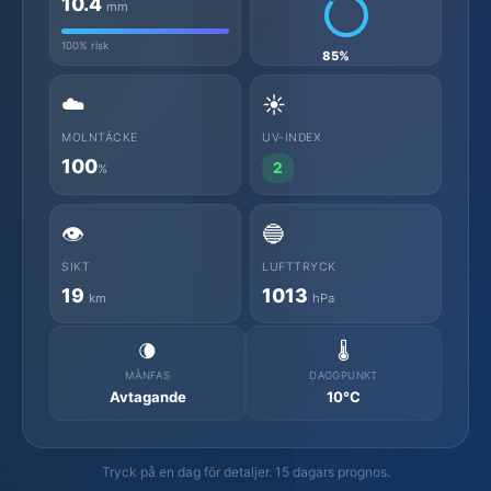
10.4
mm
100% risk
85%
☁️
☀️
MOLNTÄCKE
UV-INDEX
100
2
%
👁️
🔵
SIKT
LUFTTRYCK
19
1013
km
hPa
🌘
🌡️
MÅNFAS
DAGGPUNKT
Avtagande
10°C
Tryck på en dag för detaljer. 15 dagars prognos.