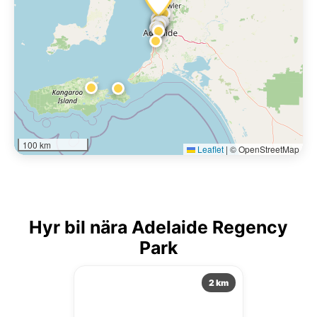
100 km
Leaflet
|
© OpenStreetMap
Hyr bil nära Adelaide Regency
Park
2 km