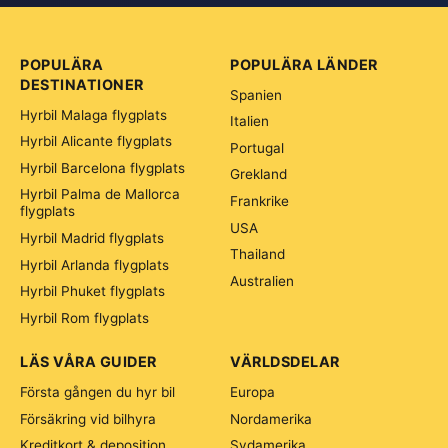
POPULÄRA
POPULÄRA LÄNDER
DESTINATIONER
Spanien
Hyrbil Malaga flygplats
Italien
Hyrbil Alicante flygplats
Portugal
Hyrbil Barcelona flygplats
Grekland
Hyrbil Palma de Mallorca
Frankrike
flygplats
USA
Hyrbil Madrid flygplats
Thailand
Hyrbil Arlanda flygplats
Australien
Hyrbil Phuket flygplats
Hyrbil Rom flygplats
LÄS VÅRA GUIDER
VÄRLDSDELAR
Första gången du hyr bil
Europa
Försäkring vid bilhyra
Nordamerika
Kreditkort & deposition
Sydamerika