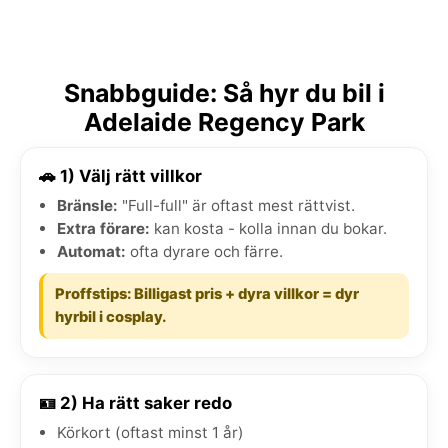
Snabbguide: Så hyr du bil i
Adelaide Regency Park
🚗 1) Välj rätt villkor
Bränsle:
"Full-full" är oftast mest rättvist.
Extra förare:
kan kosta - kolla innan du bokar.
Automat:
ofta dyrare och färre.
Proffstips: Billigast pris + dyra villkor = dyr
hyrbil i cosplay.
🪪 2) Ha rätt saker redo
Körkort (oftast minst 1 år)