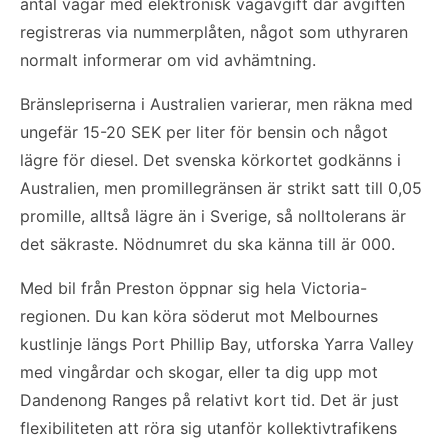
antal vägar med elektronisk vägavgift där avgiften
registreras via nummerplåten, något som uthyraren
normalt informerar om vid avhämtning.
Bränslepriserna i Australien varierar, men räkna med
ungefär 15-20 SEK per liter för bensin och något
lägre för diesel. Det svenska körkortet godkänns i
Australien, men promillegränsen är strikt satt till 0,05
promille, alltså lägre än i Sverige, så nolltolerans är
det säkraste. Nödnumret du ska känna till är 000.
Med bil från Preston öppnar sig hela Victoria-
regionen. Du kan köra söderut mot Melbournes
kustlinje längs Port Phillip Bay, utforska Yarra Valley
med vingårdar och skogar, eller ta dig upp mot
Dandenong Ranges på relativt kort tid. Det är just
flexibiliteten att röra sig utanför kollektivtrafikens