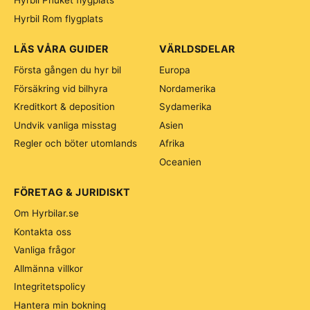
Hyrbil Phuket flygplats
Hyrbil Rom flygplats
LÄS VÅRA GUIDER
VÄRLDSDELAR
Första gången du hyr bil
Europa
Försäkring vid bilhyra
Nordamerika
Kreditkort & deposition
Sydamerika
Undvik vanliga misstag
Asien
Regler och böter utomlands
Afrika
Oceanien
FÖRETAG & JURIDISKT
Om Hyrbilar.se
Kontakta oss
Vanliga frågor
Allmänna villkor
Integritetspolicy
Hantera min bokning