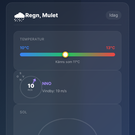
🌧️
Regn, Mulet
Idag
TEMPERATUR
10°C
13°C
Känns som 11°C
S
O
V
N
NNO
10
m/s
Vindby: 19 m/s
SOL