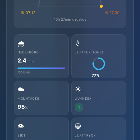
☼ 07:12
☼ 17:39
10h 27min dagsljus
🌧️
💧
NEDERBÖRD
LUFTFUKTIGHET
2.4
mm
100% risk
77%
☁️
☀️
MOLNTÄCKE
UV-INDEX
95
1
%
👁️
🔵
SIKT
LUFTTRYCK