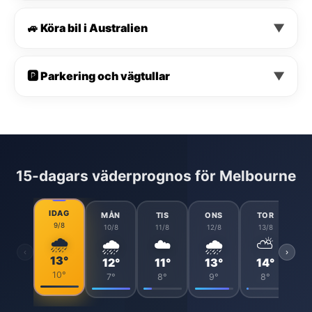
🚙 Köra bil i Australien
▼
🅿️ Parkering och vägtullar
▼
15-dagars väderprognos för Melbourne
IDAG
MÅN
TIS
ONS
TOR
9/8
10/8
11/8
12/8
13/8
🌧️
🌧️
☁️
🌧️
⛅
‹
›
13°
12°
11°
13°
14°
10°
7°
8°
9°
8°