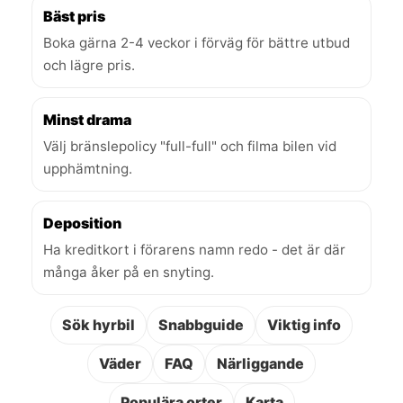
Bäst pris
Boka gärna 2-4 veckor i förväg för bättre utbud
och lägre pris.
Minst drama
Välj bränslepolicy "full-full" och filma bilen vid
upphämtning.
Deposition
Ha kreditkort i förarens namn redo - det är där
många åker på en snyting.
Sök hyrbil
Snabbguide
Viktig info
Väder
FAQ
Närliggande
Populära orter
Karta