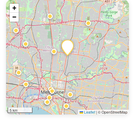
+
−
5 km
Leaflet
|
© OpenStreetMap