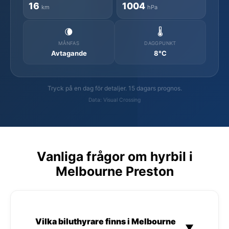
16
1004
km
hPa
🌘
🌡️
MÅNFAS
DAGGPUNKT
Avtagande
8°C
Tryck på en dag för detaljer. 15 dagars prognos.
Data: Visual Crossing
Vanliga frågor om hyrbil i
Melbourne Preston
Vilka biluthyrare finns i Melbourne
▼