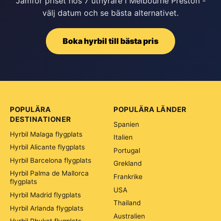
Jämför priset hos 7 uthyrare i Melbourne Preston -
välj datum och se bästa alternativet.
Boka hyrbil till bästa pris
POPULÄRA
POPULÄRA LÄNDER
DESTINATIONER
Spanien
Hyrbil Malaga flygplats
Italien
Hyrbil Alicante flygplats
Portugal
Hyrbil Barcelona flygplats
Grekland
Hyrbil Palma de Mallorca
Frankrike
flygplats
USA
Hyrbil Madrid flygplats
Thailand
Hyrbil Arlanda flygplats
Australien