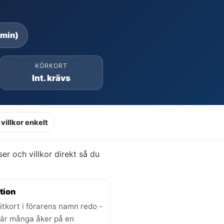
 min)
KÖRKORT
Int. krävs
villkor enkelt
iser och villkor direkt så du
tion
itkort i förarens namn redo -
där många åker på en