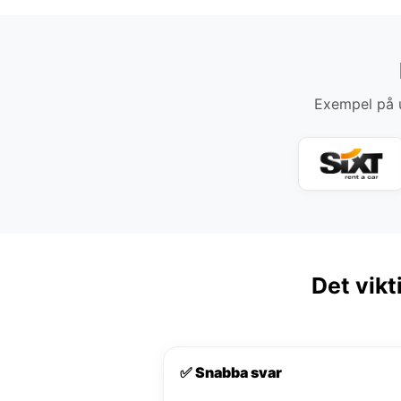
Exempel på u
Det vikt
✅ Snabba svar