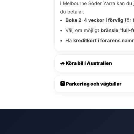
i Melbourne Söder Yarra kan du
du betalar.
Boka 2-4 veckor i förväg
för 
Välj om möjligt
bränsle "full-fu
Ha
kreditkort i förarens nam
🚙 Köra bil i Australien
🅿️ Parkering och vägtullar