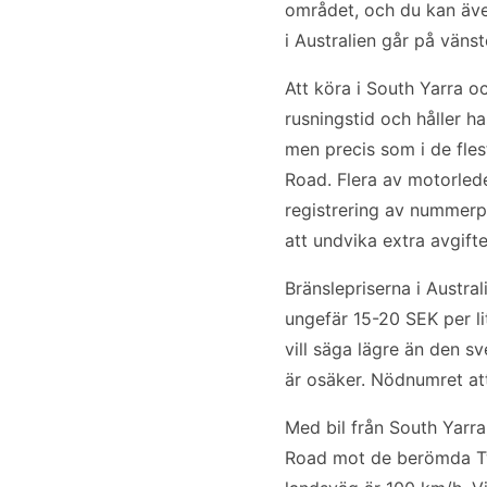
området, och du kan äve
i Australien går på väns
Att köra i South Yarra o
rusningstid och håller ha
men precis som i de fles
Road. Flera av motorlede
registrering av nummerplå
att undvika extra avgifte
Bränslepriserna i Austr
ungefär 15-20 SEK per li
vill säga lägre än den s
är osäker. Nödnumret att 
Med bil från South Yarra
Road mot de berömda Twe