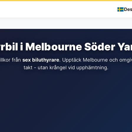
Des
rbil i Melbourne Söder Ya
llkor från
sex biluthyrare
. Upptäck Melbourne och omgiv
takt - utan krångel vid upphämtning.