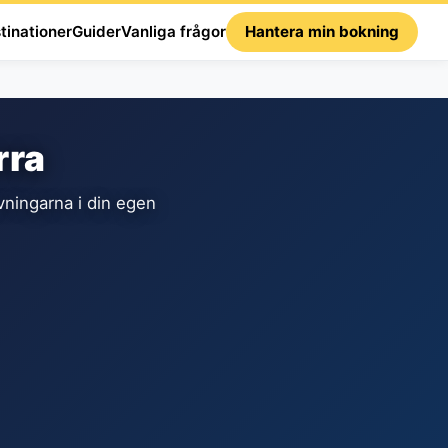
tinationer
Guider
Vanliga frågor
Hantera min bokning
rra
ningarna i din egen