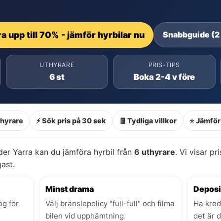
a upp till 70% - jämför hyrbilar nu
Snabbguide (2
UTHYRARE
PRIS-TIPS
6 st
Boka 2-4 v före
thyrare
⚡ Sök pris på 30 sek
🧾 Tydliga villkor
⭐ Jämför 
er Yarra kan du jämföra hyrbil från
6 uthyrare
. Vi visar pr
gast.
Minst drama
Deposi
äg för
Välj bränslepolicy "full-full" och filma
Ha kred
bilen vid upphämtning.
det är 