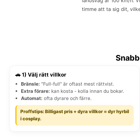
landsväg är 100 km/h. Vi
timme att ta sig dit, vilk
Snabbg
🚗 1) Välj rätt villkor
Bränsle:
"Full-full" är oftast mest rättvist.
Extra förare:
kan kosta - kolla innan du bokar.
Automat:
ofta dyrare och färre.
Proffstips: Billigast pris + dyra villkor = dyr hyrbil
i cosplay.