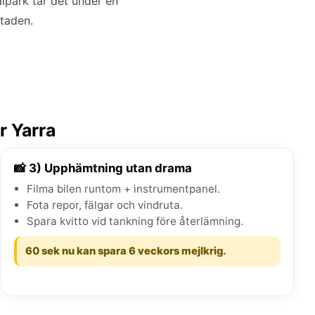
alpark tar det under en
staden.
r Yarra
📸 3) Upphämtning utan drama
Filma bilen runtom + instrumentpanel.
Fota repor, fälgar och vindruta.
Spara kvitto vid tankning före återlämning.
60 sek nu kan spara 6 veckors mejlkrig.