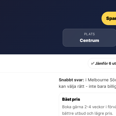
Spar
PLATS
Centrum
✅ Jämför 6 u
Snabbt svar:
i Melbourne Söd
kan välja rätt - inte bara billi
Bäst pris
Boka gärna 2-4 veckor i förv
bättre utbud och lägre pris.