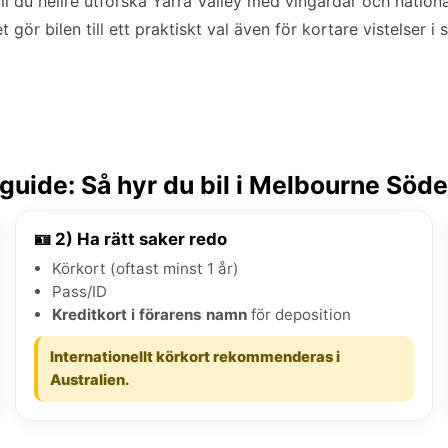
ll du hellre utforska Yarra Valley med vingårdar och nation
et gör bilen till ett praktiskt val även för kortare vistelser i 
uide: Så hyr du bil i Melbourne Söde
🪪 2) Ha rätt saker redo
Körkort (oftast minst 1 år)
Pass/ID
Kreditkort i förarens namn
för deposition
Internationellt körkort rekommenderas i
Australien.