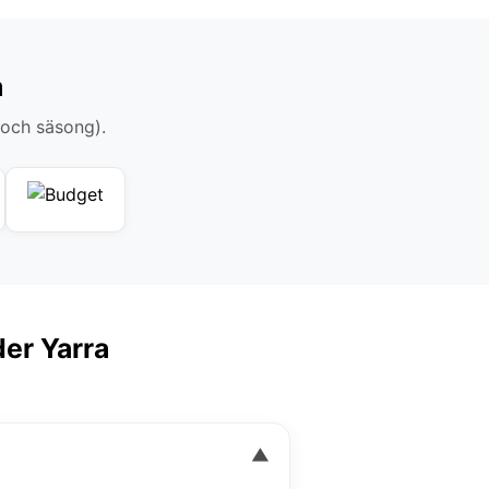
a
 och säsong).
der Yarra
▼