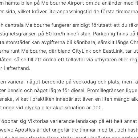
n hämta bilen på Melbourne Airport om du anländer med fly
ter sida, vilket kräver lite anpassningstid de första timmarn
ch centrala Melbourne fungerar smidigt förutsatt att du räk
stighetsgränsen på 50 km/h inne i stan. Parkering finns på fl
ta storstäder kan avgifterna bli kännbara, särskilt längs C
rna runt Melbourne, däribland CityLink och EastLink, tar ut 
ten, så se till att ordna ett tollavtal via uthyraren eller reg
r i efterhand.
alien varierar något beroende på veckodag och plats, men r
ter bensin och något lägre för diesel. Promillegränsen ligge
venska, vilket i praktiken innebär att även en liten mängd 
ringa vid olycka eller akut situation är 000.
 öppnar sig Viktorias varierande landskap på ett helt anna
lve Apostles är det ungefär tre timmar med bil, och hast