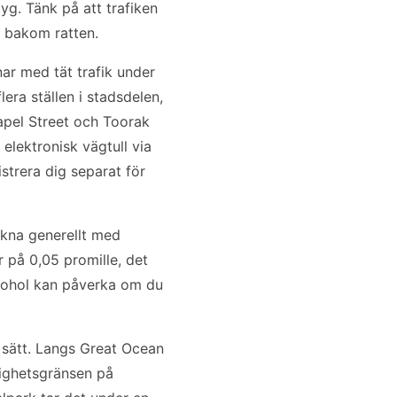
g. Tänk på att trafiken
a bakom ratten.
nar med tät trafik under
era ställen i stadsdelen,
hapel Street och Toorak
elektronisk vägtull via
istrera dig separat för
äkna generellt med
r på 0,05 promille, det
alkohol kan påverka om du
t sätt. Langs Great Ocean
ighetsgränsen på